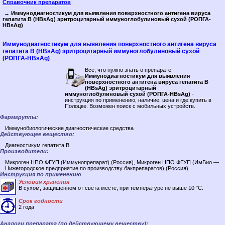
Справочник препаратов
→ Иммунодиагностикум для выявления поверхностного антигена вируса
гепатита В (HBsAg) эритроцитарный иммуноглобулиновый сухой (РОПГА-
HBsAg)
Иммунодиагностикум для выявления поверхностного антигена вируса
гепатита В (HBsAg) эритроцитарный иммуноглобулиновый сухой
(РОПГА-HBsAg)
Все, что нужно знать о препарате
Иммунодиагностикум для выявления
поверхностного антигена вируса гепатита В
(HBsAg) эритроцитарный
иммуноглобулиновый сухой (РОПГА-HBsAg)
-
инструкция по применению, наличие, цена и где купить в
Полоцке. Возможен поиск c мобильных устройств.
Фармгруппы:
Иммунобиологические диагностические средства
Действующее вещество:
Диагностикум гепатита B
Производители:
Микроген НПО ФГУП (Иммунопрепарат) (Россия), Микроген НПО ФГУП (ИмБио —
Нижегородское предприятие по производству бакпрепаратов) (Россия)
Инструкция по применению
Условия хранения
В сухом, защищенном от света месте, при температуре не выше 10 °C.
Срок годности
2 года
Аналоги препарата (по действующему веществу):