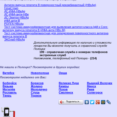
Антиген вируса гепатита В поверхностный рекомбинантный (HBsAg)
ГепаСтрип
ДС-ИФА-HBeAg
ДС-ИФА-анти-HBe
ДС-Эритро-HBsAg
ИФА анти-В
РОПГА-HBsAg
Тест-система иммуноферментная для выявления антител класса IgM к Core-
антигену вируса гепатита B (ИФА-анти-HBs-М)
Тест-система иммуноферментная для определения поверхностного антигена
вируса гепатита B
ЭКОлаб-HBsAg
Дополнительную информацию по наличию и стоимости
лекарств Вы можете получить в справочной службе
Полоцка:
199 - справочная служба о номерах телефонов
экстренных служб
Напоминаем, телефонный код Полоцка
-
(214)
Не нашли в Полоцке? Посмотрите в других городах:
Витебск
Новополоцк
Орша
Посмотрите недалеко от Вас:
Бобруйск
Борисов
Великие Луки
Вышний Волочек
Вязьма
Жодино
Кимры
Минск
Могилёв
Молодечно
Псков
Ржев
Рославль
Слуцк
Смоленск
Солигорск
Тверь
Торжок
Поделиться…