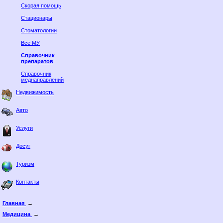
Скорая помощь
Стационары
Стоматологии
Все МУ
Справочник
препаратов
Справочник
меднаправлений
Недвижимость
Авто
Услуги
Досуг
Туризм
Контакты
Главная
→
Медицина
→