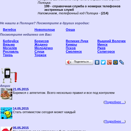
Полоцка:
199 - справочная служба о номерах телефонов
экстренных служб
Напоминаем, телефонный код Полоцка
-
(214)
Не нашли в Полоцке? Посмотрите в других городах:
Витебск
Новополоцк
Орша
Посмотрите недалеко от Вас:
Бобруйск
Борисов
Великие Луки
Вышний Волочек
Вязьма
Жодино
Кимры
Минск
Могилёв
Молодечно
Псков
Ржев
Рославль
Слуцк
Смоленск
Солигорск
Тверь
Торжок
Поделиться…
Акции
21.05.2015
Боремся с аппетитом. Всего несколько правил и все под контролем
(
Подробнее ...
)
14.05.2015
Стать оптимистом сегодня может каждый
(
Подробнее ...
)
05.05.2015