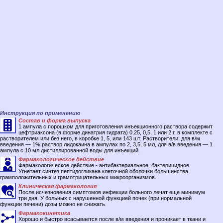
Инструкция по применению
Состав и форма выпуска
1 ампула с порошком для приготовления инъекционного раствора содержит
цефтриаксона (в форме динатрия гидрата) 0,25, 0,5, 1 или 2 г, в комплекте с
растворителем или без него, в коробке 1, 5, или 143 шт. Растворители: для в/м
введения — 1% раствор лидокаина в ампулах по 2, 3,5, 5 мл, для в/в введения — 1
ампула с 10 мл дистиллированной воды для инъекций.
Фармакологическое действие
Фармакологическое действие - антибактериальное, бактерицидное.
Угнетает синтез пептидогликана клеточной оболочки большинства
грамположительных и грамотрицательных микроорганизмов.
Клиническая фармакология
После исчезновения симптомов инфекции больного лечат еще минимум
три дня. У больных с нарушенной функцией почек (при нормальной
функции печени) дозы можно не снижать.
Фармакокинетика
Хорошо и быстро всасывается после в/м введения и проникает в ткани и