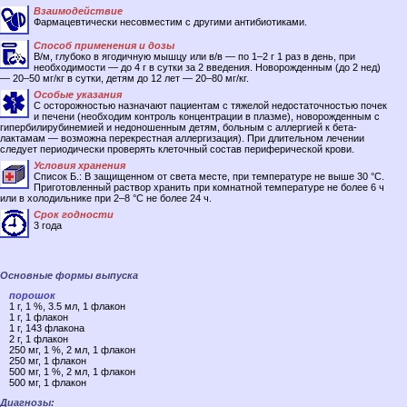
Взаимодействие
Фармацевтически несовместим с другими антибиотиками.
Способ применения и дозы
В/м, глубоко в ягодичную мышцу или в/в — по 1–2 г 1 раз в день, при
необходимости — до 4 г в сутки за 2 введения. Новорожденным (до 2 нед)
— 20–50 мг/кг в сутки, детям до 12 лет — 20–80 мг/кг.
Особые указания
С осторожностью назначают пациентам с тяжелой недостаточностью почек
и печени (необходим контроль концентрации в плазме), новорожденным с
гипербилирубинемией и недоношенным детям, больным с аллергией к бета-
лактамам — возможна перекрестная аллергизация). При длительном лечении
следует периодически проверять клеточный состав периферической крови.
Условия хранения
Список Б.: В защищенном от света месте, при температуре не выше 30 °C.
Приготовленный раствор хранить при комнатной температуре не более 6 ч
или в холодильнике при 2–8 °C не более 24 ч.
Срок годности
3 года
Основные формы выпуска
порошок
1 г, 1 %, 3.5 мл, 1 флакон
1 г, 1 флакон
1 г, 143 флакона
2 г, 1 флакон
250 мг, 1 %, 2 мл, 1 флакон
250 мг, 1 флакон
500 мг, 1 %, 2 мл, 1 флакон
500 мг, 1 флакон
Диагнозы: