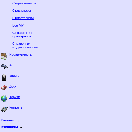
Скорая помощь
Стационары
Стоматологии
Все МУ
Справочник
препаратов
Справочник
меднаправлений
Недвижимость
Авто
Услуги
Досуг
Туризм
Контакты
Главная
→
Медицина
→