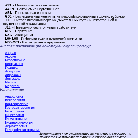
A39.
- Менингококковая инфекция
A41.9
- Септицемия неуточненная
A54.
- Гонококковая инфекция
G00.
- Бактериальный менингит, не классифицированный в других рубриках
J06.
- Острая инфекция верхних дыхательных путей множественной и
неуточненной локализации
J18.
- Пневмония без уточнения возбудителя
K65.
- Перитонит
K81.
- Холецистит
L00-L08
- Инфекции кожи и подкожной клетчатки
M00-M03
- Инфекционные артропатии
Аналоги препарата (по действующему веществу):
Азаран
Аксоне
Бетаспорина
Биотраксон
Ифицеф
Лендацин
Лифаксон
Лонгацеф
Мегион
Медаксон
Направления:
Андрология
Венерология
Вертебрология
Гастроэнтерология
Гепатология
Гинекология
Гирудотерапия
Гнойная хирургия
Дерматология
Иглорефлексотерапия
Дополнительную информацию по наличию и стоимости
лекарств Вы можете получить в справочной службе