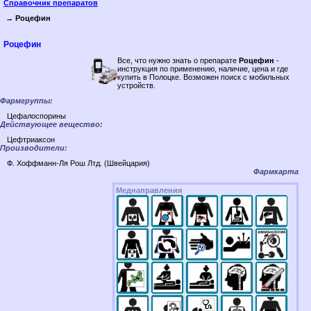
Справочник препаратов
→ Роцефин
Роцефин
Все, что нужно знать о препарате
Роцефин
-
инструкция по применению, наличие, цена и где
купить в Полоцке. Возможен поиск c мобильных
устройств.
Фармгруппы:
Цефалоспорины
Действующее вещество:
Цефтриаксон
Производители:
Ф. Хоффманн-Ля Рош Лтд. (Швейцария)
Фармкарта
Меднаправления