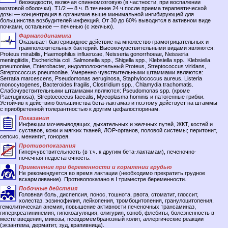
биожидкости, включая спинномозговую (в частности, при воспалении
мозговой оболочки). T1/2 — 8 ч. В течение 24 ч после приема терапевтической
дозы — концентрация в организме выше минимальной ингибирующей для
большинства возбудителей инфекций. От 30 до 60% выводится в активном виде
почками, остальное — печенью (с желчью).
Фармакодинамика
Оказывает бактерицидное действие на множество грамотрицательных и
грамположительных бактерий. Высокочувствительными видами являются:
Proteus mirabilis, Haemophilus influenzae, Neisseria gonorrhoeae, Neisseria
meningitidis, Escherichia coli, Salmonella spp., Shigella spp., Klebsiella spp., Klebsiella
pneumoniae, Enterobacter, индолположительный Proteus, Streptococcus viridans,
Streptococcus pneumoniae. Умеренно чувствительными штаммами являются:
Serratia marcescens, Pseudomonas aeruginosa, Staphylococcus aureus, Listeria
monocytogenes, Bacteroides fragilis, Clostridium spp., Chlamydia trachomatis.
Слабочувствительными штаммами являются: Pseudomonas spp. (кроме
P.aeruginosa), Streptococcus faecalis, Mycoplasma hominis и патогенные грибки.
Устойчив к действию большинства бета-лактамаз и поэтому действует на штаммы
с приобретенной толерантностью к другим цефалоспоринам.
Показания
Инфекции мочевыводящих, дыхательных и желчных путей, ЖКТ, костей и
суставов, кожи и мягких тканей, ЛОР-органов, половой системы; перитонит,
сепсис, менингит, гонорея.
Противопоказания
Гиперчувствительность (в т.ч. к другим бета-лактамам), печеночно-
почечная недостаточность.
Применение при беременности и кормлении грудью
Не рекомендуется во время лактации (необходимо прекратить грудное
вскармливание). Противопоказано в I триместре беременности.
Побочные действия
Головная боль, диспепсия, понос, тошнота, рвота, стоматит, глоссит,
холестаз, эозинофилия, лейкопения, тромбоцитопения, гранулоцитопения,
гемолитическая анемия, повышение активности печеночных трансаминаз,
гиперкреатининемия, гипокоагуляция, олигурия, озноб, флебиты, болезненность в
месте введения, микозы, псевдомембранозный колит, аллергические реакции
(экзантема, дерматит, зуд, крапивница).